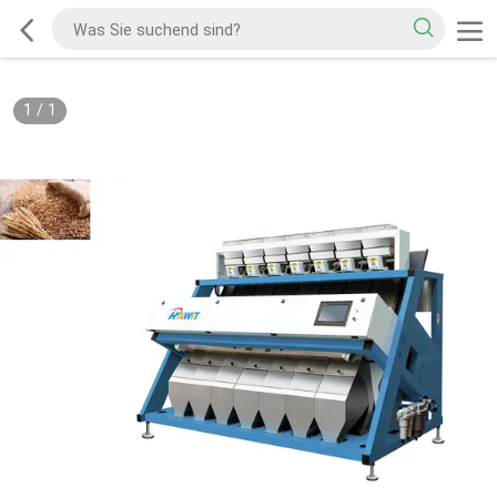
1
/
1