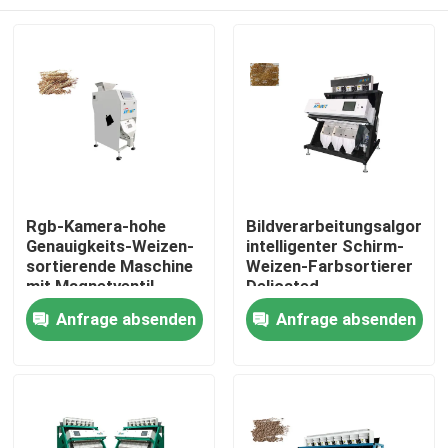
Rgb-Kamera-hohe
Bildverarbeitungsalgorit
Genauigkeits-Weizen-
intelligenter Schirm-
sortierende Maschine
Weizen-Farbsortierer
mit Magnetventil
Delicated
Nach Hause
Anfrage absenden
Anfrage absenden
Über uns
Kontakte