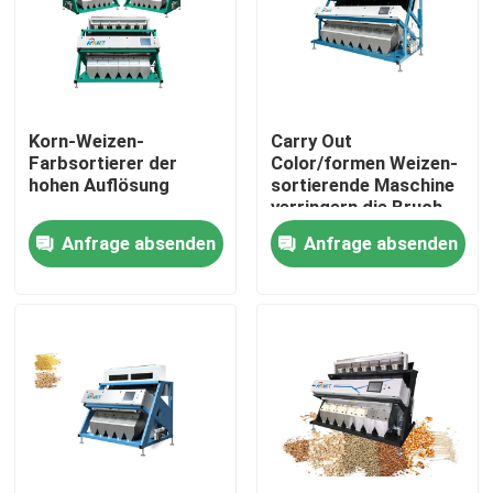
Produkte
Reisfarbsortierer
Korn-Weizen-
Carry Out
Farbsortierer der
Color/formen Weizen-
hohen Auflösung
sortierende Maschine
Kornfarbsortierer
verringern die Bruch-
Rate
Anfrage absenden
Anfrage absenden
Weizen-Farbsortierer
Acajoubaumfarbsortierer
Erdnussfarbsortierer
Kaffeebohnen färben Sortierer