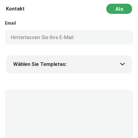
Kontakt
Als
Nächstes
Email
Wählen Sie Templetas:
Preis des Produkts
Min.order quantity
Fordern Sie Muster an
Mehr Details