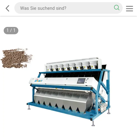
1
/
1