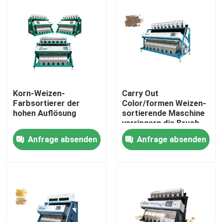
Fabrik-Ausflug
Qualitätskontrolle
Treten Sie mit uns in Verbindung
Korn-Weizen-
Carry Out
Farbsortierer der
Color/formen Weizen-
hohen Auflösung
sortierende Maschine
Nachrichten
verringern die Bruch-
Rate
Anfrage absenden
Anfrage absenden
Fordern Sie ein Zitat
Reisfarbsortierer
Kornfarbsortierer