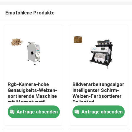
Empfohlene Produkte
Rgb-Kamera-hohe
Bildverarbeitungsalgorit
Genauigkeits-Weizen-
intelligenter Schirm-
Haus
sortierende Maschine
Weizen-Farbsortierer
mit Magnetventil
Delicated
Anfrage absenden
Anfrage absenden
Produkte
Über uns