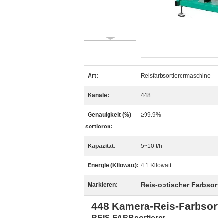
Art:
Reisfarbsortierermaschine
Kanäle:
448
Genauigkeit (%)
≥99.9%
sortieren:
Kapazität:
5~10 t/h
Energie (Kilowatt):
4,1 Kilowatt
Reis-optischer Farbsort
Markieren:
448 Kamera-Reis-Farbsort
REIS-FARBsortierer