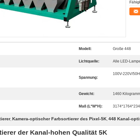
Fähigk
Modell:
Große 448
Lichtquelle:
Alle LED-Lamp
100V-220V/50
Spannung:
Gewicht:
1460 Kilogram
Maß (L*W*H):
3174*1764*23
ierer
Kamera-optischer Farbsortierer des Pixel-5K
448 Kanal-opti
,
,
ierer der Kanal-hohen Qualität 5K