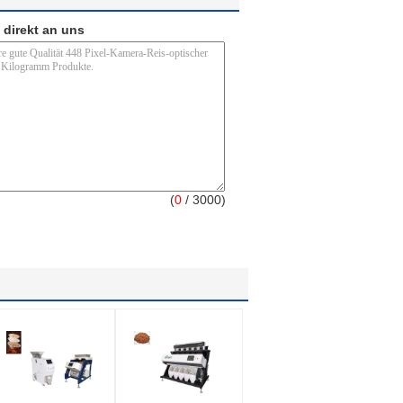
 direkt an uns
(
0
/ 3000)