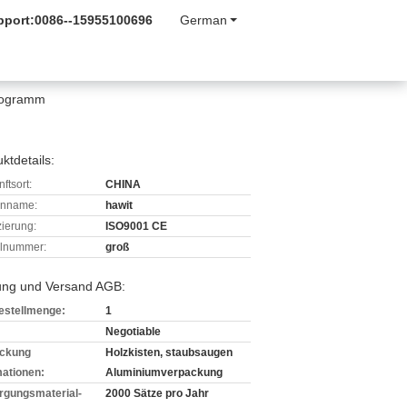
pport:
0086--15955100696
German
ilogramm
ktdetails:
ftsort:
CHINA
enname:
hawit
izierung:
ISO9001 CE
lnummer:
groß
ung und Versand AGB:
estellmenge:
1
Negotiable
ckung
Holzkisten, staubsaugen
mationen:
Aluminiumverpackung
rgungsmaterial-
2000 Sätze pro Jahr