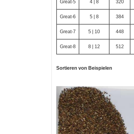
Great-5
4 | 8
320
Great-6
5 | 8
384
Great-7
5 | 10
448
Great-8
8 | 12
512
Sortieren von Beispielen