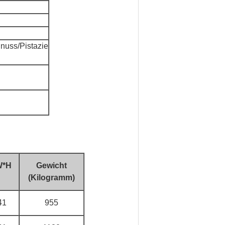
uss/Pistazie
W*H
Gewicht
(Kilogramm)
41
955