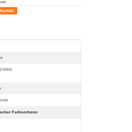
eit:
Kontakt
en
HZ-60HZ
m
41mm
scher Farbsortierer