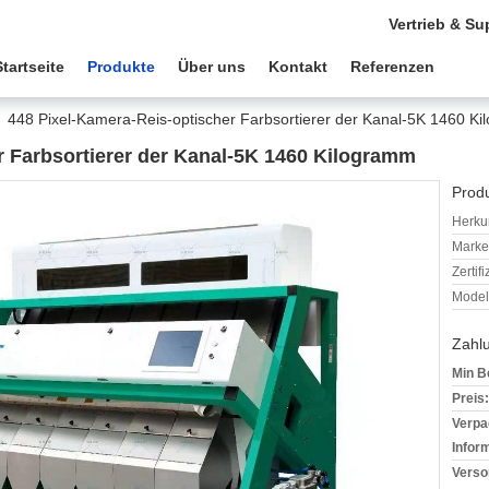
Vertrieb & Su
Startseite
Produkte
Über uns
Kontakt
Referenzen
448 Pixel-Kamera-Reis-optischer Farbsortierer der Kanal-5K 1460 K
r Farbsortierer der Kanal-5K 1460 Kilogramm
Produ
Herkun
Mark
Zertif
Model
Zahl
Min B
Preis:
Verpa
Infor
Verso