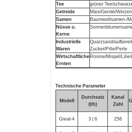
Tee
grüner Tee/schwarze
Getreide
Mais/Gerste/Weizen
Samen
Baumwollsamen-/M
Nüsse u.
Sonnenblumensamen
Kerne
Industrielle
Quarzsand/aufbereite
Waren
Zucker/Pille/Perle
Wirtschaftliche
Rosine/Mispel/Lilie/
Ernten
Technische Parameter
Durchsatz
Kanal
Modell
G
(t/h)
Zahl
Great-4
3 | 6
256