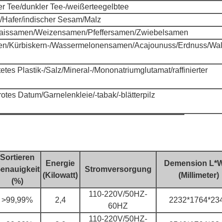
r Tee/dunkler Tee-/weißerteegelbtee
/Hafer/indischer Sesam/Malz
aissamen/Weizensamen/Pfeffersamen/Zwiebelsamen
/Kürbiskern-/Wassermelonensamen/Acajounuss/Erdnuss/Waln
tes Plastik-/Salz/Mineral-/Mononatriumglutamat/raffinierter
rotes Datum/Garnelenkleie/-tabak/-blätterpilz
Sortieren
Energie
Demension L*
enauigkeit
Stromversorgung
(Kilowatt)
(Millimeter)
(%)
110-220V/50HZ-
>99,99%
2,4
2232*1764*23
60HZ
110-220V/50HZ-