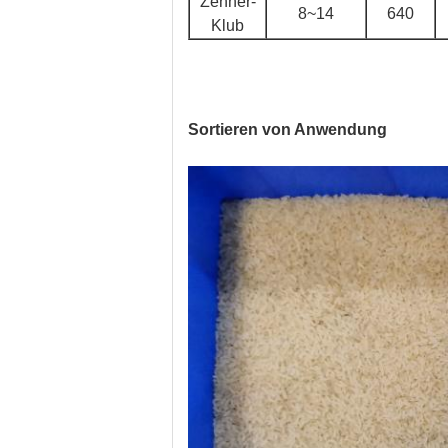
Zehner-
8~14
640
Klub
Sortieren von Anwendung