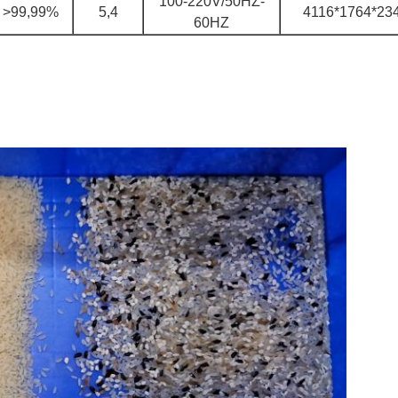
100-220V/50HZ-
>99,99%
5,4
4116*1764*23
60HZ