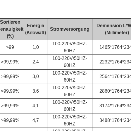
Sortieren
Energie
Demension L*
enauigkeit
Stromversorgung
(Kilowatt)
(Millimeter)
(%)
100-220V/50HZ-
>99
1,0
1465*1764*23
60HZ
100-220V/50HZ-
>99,99%
2,4
2232*1764*23
60HZ
100-220V/50HZ-
>99,99%
3,0
2564*1764*23
60HZ
100-220V/50HZ-
>99,99%
3,6
2860*1764*23
60HZ
100-220V/50HZ-
>99,99%
4,1
3174*1764*23
60HZ
100-220V/50HZ-
>99,99%
4,7
3488*1764*23
60HZ