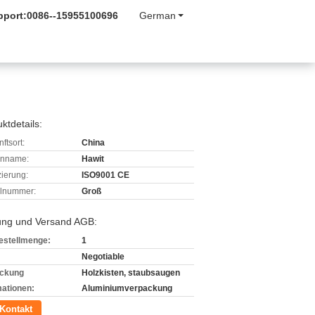
pport:
0086--15955100696
German
ktdetails:
ftsort:
China
enname:
Hawit
izierung:
ISO9001 CE
lnummer:
Groß
ung und Versand AGB:
estellmenge:
1
Negotiable
ckung
Holzkisten, staubsaugen
mationen:
Aluminiumverpackung
Kontakt