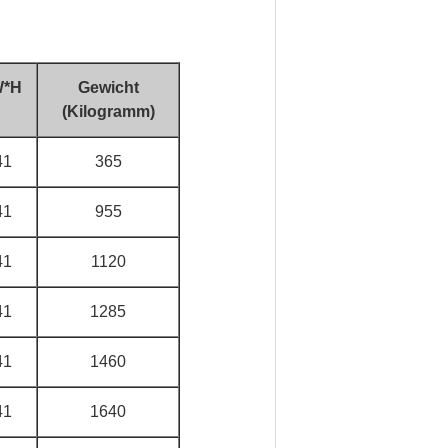
W*H
Gewicht
(Kilogramm)
41
365
41
955
41
1120
41
1285
41
1460
41
1640