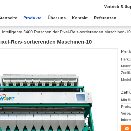
Vertrieb & Su
Startseite
Produkte
Über uns
Kontakt
Referenzen
Intelligente 5400 Rutschen der Pixel-Reis-sortierenden Maschinen-10
Pixel-Reis-sortierenden Maschinen-10
Produ
Herkun
Mark
Zertif
Model
Zahl
Min B
Preis:
Verpa
Infor