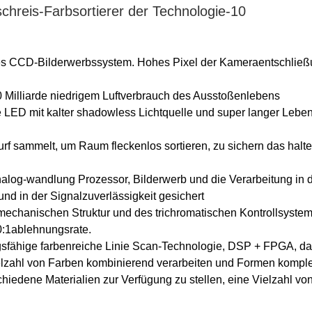
tschreis-Farbsortierer der Technologie-10
es CCD-Bilderwerbssystem. Hohes Pixel der Kameraentschließu
10 Milliarde niedrigem Luftverbrauch des Ausstoßenlebens
ente LED mit kalter shadowless Lichtquelle und super langer Leb
rf sammelt, um Raum fleckenlos sortieren, zu sichern das halte
-analog-wandlung Prozessor, Bilderwerb und die Verarbeitung in 
d in der Signalzuverlässigkeit gesichert
echanischen Struktur und des trichromatischen Kontrollsystem
:1ablehnungsrate.
ungsfähige farbenreiche Linie Scan-Technologie, DSP + FPGA, da
elzahl von Farben kombinierend verarbeiten und Formen kompl
iedene Materialien zur Verfügung zu stellen, eine Vielzahl von 