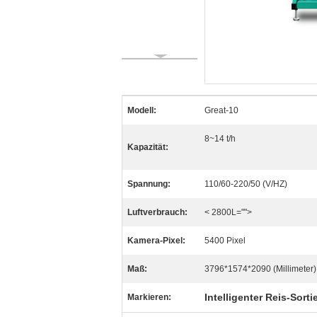
Modell:
Great-10
8~14 t/h
Kapazität:
Spannung:
110/60-220/50 (V/HZ)
Luftverbrauch:
< 2800L="">
Kamera-Pixel:
5400 Pixel
Maß:
3796*1574*2090 (Millimeter)
Intelligenter Reis-Sorti
Markieren: