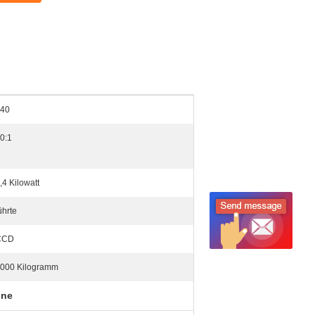
40
0:1
,4 Kilowatt
ührte
CCD
000 Kilogramm
ine