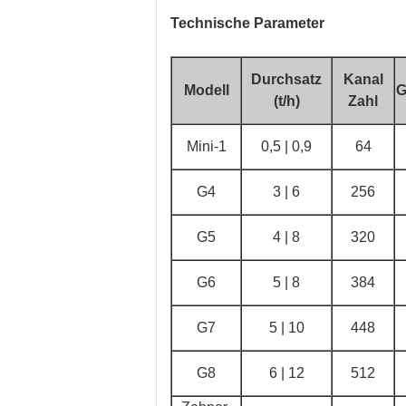
Technische Parameter
Durchsatz
Kanal
Modell
G
(t/h)
Zahl
Mini-1
0,5 | 0,9
64
G4
3 | 6
256
G5
4 | 8
320
G6
5 | 8
384
G7
5 | 10
448
G8
6 | 12
512