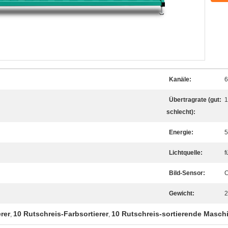
Kanäle:
6
Übertragrate (gut:
1
schlecht):
Energie:
5
Lichtquelle:
f
Bild-Sensor:
Gewicht:
2
erer
10 Rutschreis-Farbsortierer
10 Rutschreis-sortierende Masch
,
,