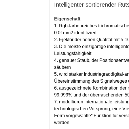
Intelligenter sortierender Ru
Eigenschaft
1.
Rgb-farbenreiches trichromatisch
0.01mm2 identifiziert
2. Ejektor der hohen Qualität mit 5-
3. Die meiste einzigartige intellig
Leistungsfähigkeit
4. genauer Staub, der Positionsentwu
säubern
5. wird starker Industriegraddigital
Übereinstimmung des Signalweges un
6. ausgezeichnete Kombination der m
99,999% und der überraschenden 50
7. modellieren internationale leist
technologischen Vorsprung, eine Vi
Form vorgewählte“ Funktion für versch
werden.