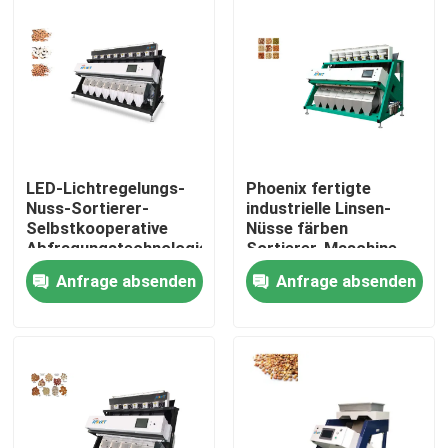
Produkte
Reisfarbsortierer
Kornfarbsortierer
LED-Lichtregelungs-
Phoenix fertigte
Nuss-Sortierer-
industrielle Linsen-
Selbstkooperative
Nüsse färben
Weizen-Farbsortierer
Abfragungstechnologie
Sortierer-Maschine
besonders an
Anfrage absenden
Anfrage absenden
Acajoubaumfarbsortierer
Erdnussfarbsortierer
Kaffeebohnen färben Sortierer