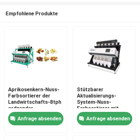
Empfohlene Produkte
Aprikosenkern-Nuss-
Stützbarer
Farbsortierer der
Aktualisierungs-
Nach Hause
Landwirtschafts-8tph
System-Nuss-
ordnender
Farbsortierer mit
geführtem Licht
Anfrage absenden
Anfrage absenden
Über uns
Kontakte