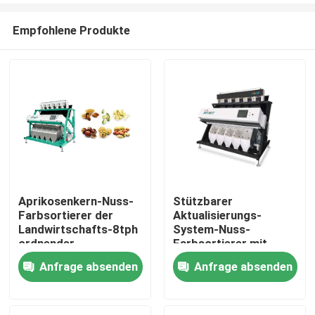
Empfohlene Produkte
Aprikosenkern-Nuss-
Stützbarer
Farbsortierer der
Aktualisierungs-
Nach Hause
Landwirtschafts-8tph
System-Nuss-
ordnender
Farbsortierer mit
geführtem Licht
Anfrage absenden
Anfrage absenden
Über uns
Kontakte