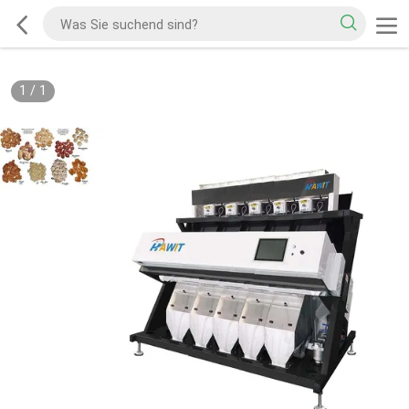
1
/
1