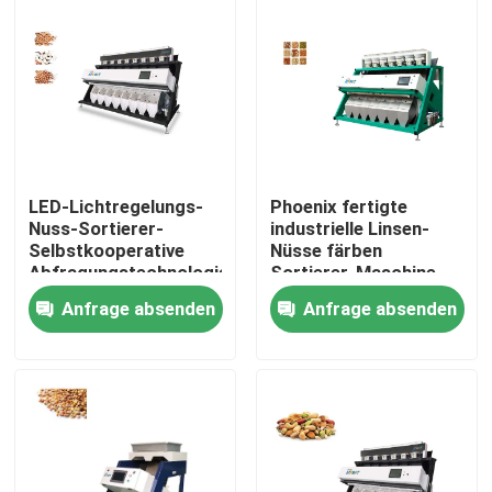
Produkte
Reisfarbsortierer
Kornfarbsortierer
LED-Lichtregelungs-
Phoenix fertigte
Nuss-Sortierer-
industrielle Linsen-
Selbstkooperative
Nüsse färben
Weizen-Farbsortierer
Abfragungstechnologie
Sortierer-Maschine
besonders an
Anfrage absenden
Anfrage absenden
Acajoubaumfarbsortierer
Erdnussfarbsortierer
Kaffeebohnen färben Sortierer