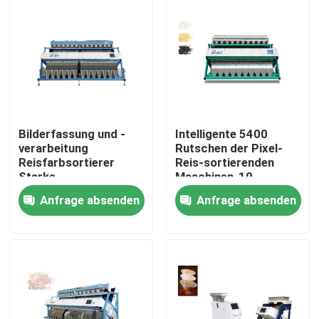
Fabrik-Ausflug
Qualitätskontrolle
Treten Sie mit uns in Verbindung
Bilderfassung und -
Intelligente 5400
verarbeitung
Rutschen der Pixel-
Reisfarbsortierer
Reis-sortierenden
Nachrichten
Starke
Maschinen-10
Industriequalität
Anfrage absenden
Anfrage absenden
Fordern Sie ein Zitat
Reisfarbsortierer
Kornfarbsortierer