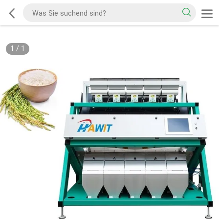
1
/
1