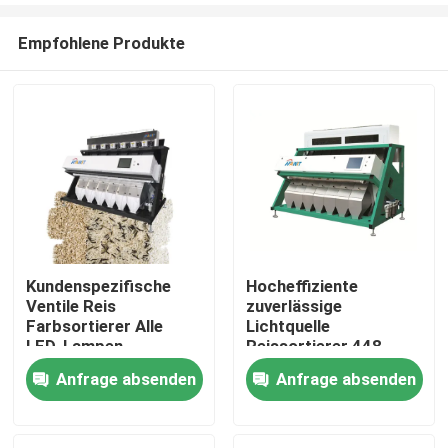
Empfohlene Produkte
Kundenspezifische
Hocheffiziente
Ventile Reis
zuverlässige
Haus
Farbsortierer Alle
Lichtquelle
LED-Lampen
Reissortierer 448
Kanal
Anfrage absenden
Anfrage absenden
Produkte
Über uns