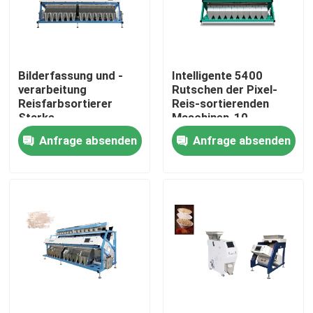
Produkte
Bilderfassung und -
Intelligente 5400
Reisfarbsortierer
verarbeitung
Rutschen der Pixel-
Reisfarbsortierer
Reis-sortierenden
Starke
Maschinen-10
Kornfarbsortierer
Industriequalität
Anfrage absenden
Anfrage absenden
Weizen-Farbsortierer
Acajoubaumfarbsortierer
Erdnussfarbsortierer
Kaffeebohnen färben Sortierer