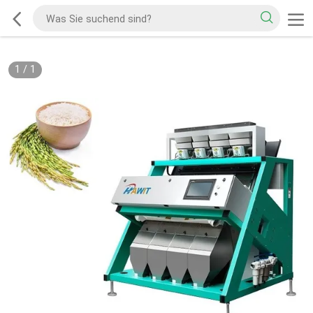
1
/
1