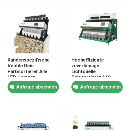
Kundenspezifische
Hocheffiziente
Ventile Reis
zuverlässige
Farbsortierer Alle
Lichtquelle
LED-Lampen
Reissortierer 448
Kanal
Anfrage absenden
Anfrage absenden
Nach Hause
Über uns
Kontakte