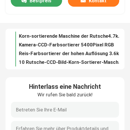
Bestpreis
Kontakt
Korn-sortierende Maschine der Rutsche4.7kw 8
Kamera-CCD-Farbsortierer 5400Pixel RGB
Fabrik-Ausflug
Reis-Farbsortierer der hohen Auflösung 3.6kw
10 Rutsche-CCD-Bild-Korn-Sortierer-Maschine
Qualitätskontrolle
Korn-Farbsortierer 3.0kw 2226mm
Nicht rostende Aluminiumlegierung CCD-Weizen-Farbsortierer-Maschine
Treten Sie mit uns in Verbindung
Scannender optischer Weizen-Farbhochgeschwindigkeitssortierer
8 Rutschautomatische Verdunkelung Weizen-Farbsortierer
Weizen-Farbsortierer-Maschine mit der Form, die -448 sortiert, kanalisiert Energie 4.1kw
Nachrichten
Korn-Weizen-Farbsortierer der hohen Auflösung
Hinterlass eine Nachricht
3168mm 1640kg LED optischer intelligenter Algorithmus-Weizen-Farbsortierer
Fordern Sie ein Zitat
Wir rufen Sie bald zurück!
Rutscherdnuss-Farbsortierer des CCD-Bild-Erwerbs-7
Kamera-Erdnuss-Farbsortierer 16tph RGB
Reisfarbsortierer
Weizen-Farbe und Sortierbox mit hohem Helligkeit 3.6kw Super-perfornamce
Sortierende Maschine der hochauflösenden industriellen Linsenerdnuß
Kornfarbsortierer