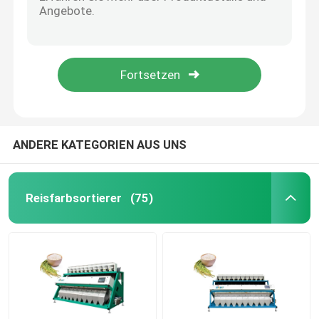
Nicht rostender Aluminiumlegierungs-Erdnuss-Farbsortierer
1912mm Farbsortierer-Maschine Weizen-2.4kw
Weizen-Farbsortierer
Hochgeschwindigkeitsfarbsortierer des weizen-3.0kw
512 Kanalwalnuß Kern-Erdnuss-Farbsortierer
Acajoubaumfarbsortierer
hoher Erdnuss-Farbsortierer der Helligkeits-3.6kw
Erdnussfarbsortierer
ANDERE KATEGORIEN AUS UNS
Kaffeebohnen färben Sortierer
Reisfarbsortierer
(75)
Gewürz-Farbsortierer
Sortierer des indischen Sesams Farb
Nuts Farbsortierer