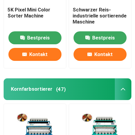
5K Pixel Mini Color
Schwarzer Reis-
Plastikfarbsortierer
Sorter Machine
industrielle sortierende
Maschine
Teefarbsortierer
Bestpreis
Bestpreis
Gurt-Farbsortierer
Kontakt
Kontakt
Sortierende Infrarotmaschine
Kornfarbsortierer
(47)
Materielle sortierende Maschine
Mais-Farbsortierer