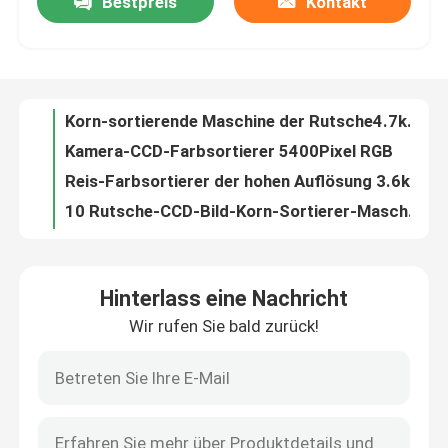
Bestpreis
Kontakt
Korn-sortierende Maschine der Rutsche4.7kw 8
Kamera-CCD-Farbsortierer 5400Pixel RGB
Fabrik-Ausflug
Reis-Farbsortierer der hohen Auflösung 3.6kw
10 Rutsche-CCD-Bild-Korn-Sortierer-Maschine
Qualitätskontrolle
Korn-Farbsortierer 3.0kw 2226mm
Nicht rostende Aluminiumlegierung CCD-Weizen-Farbsortierer-Maschine
Treten Sie mit uns in Verbindung
Scannender optischer Weizen-Farbhochgeschwindigkeitssortierer
8 Rutschautomatische Verdunkelung Weizen-Farbsortierer
Weizen-Farbsortierer-Maschine mit der Form, die -448 sortiert, kanalisiert Energie 4.1kw
Nachrichten
Korn-Weizen-Farbsortierer der hohen Auflösung
Hinterlass eine Nachricht
3168mm 1640kg LED optischer intelligenter Algorithmus-Weizen-Farbsortierer
Fordern Sie ein Zitat
Wir rufen Sie bald zurück!
Rutscherdnuss-Farbsortierer des CCD-Bild-Erwerbs-7
Kamera-Erdnuss-Farbsortierer 16tph RGB
Reisfarbsortierer
Weizen-Farbe und Sortierbox mit hohem Helligkeit 3.6kw Super-perfornamce
Sortierende Maschine der hochauflösenden industriellen Linsenerdnuß
Kornfarbsortierer