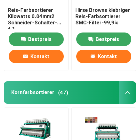
Reis-Farbsortierer
Hirse Browns klebriger
Plastikfarbsortierer
Kilowatts 0.04mm2
Reis-Farbsortierer
Schneider-Schalter-
SMC-Filter-99,9%
4,1
Teefarbsortierer
Bestpreis
Bestpreis
Gurt-Farbsortierer
Kontakt
Kontakt
Sortierende Infrarotmaschine
Kornfarbsortierer
(47)
Materielle sortierende Maschine
Mais-Farbsortierer