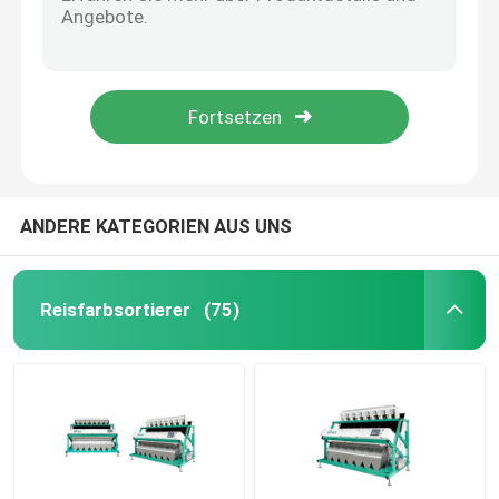
Nicht rostender Aluminiumlegierungs-Erdnuss-Farbsortierer
1912mm Farbsortierer-Maschine Weizen-2.4kw
Weizen-Farbsortierer
Hochgeschwindigkeitsfarbsortierer des weizen-3.0kw
512 Kanalwalnuß Kern-Erdnuss-Farbsortierer
Acajoubaumfarbsortierer
hoher Erdnuss-Farbsortierer der Helligkeits-3.6kw
Erdnussfarbsortierer
ANDERE KATEGORIEN AUS UNS
Kaffeebohnen färben Sortierer
Reisfarbsortierer
(75)
Gewürz-Farbsortierer
Sortierer des indischen Sesams Farb
Nuts Farbsortierer