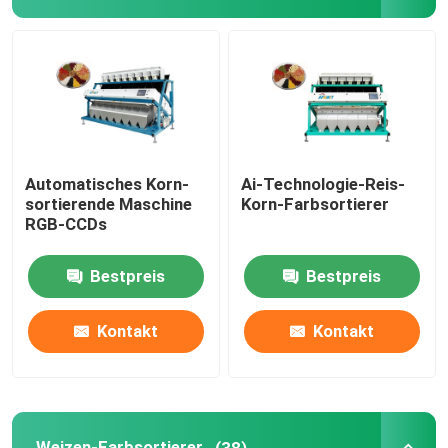
Weizen-Farbsortierer
Acajoubaumfarbsortierer
Erdnussfarbsortierer
Automatisches Korn-
Ai-Technologie-Reis-
sortierende Maschine
Korn-Farbsortierer
RGB-CCDs
Kaffeebohnen färben Sortierer
Bestpreis
Bestpreis
Gewürz-Farbsortierer
Kontakt
Kontakt
Sortierer des indischen Sesams Farb
Nuts Farbsortierer
Weizen-Farbsortierer
(38)