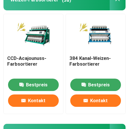
Plastikfarbsortierer
Teefarbsortierer
Gurt-Farbsortierer
CCD-Acajounuss-
384 Kanal-Weizen-
Farbsortierer
Farbsortierer
Sortierende Infrarotmaschine
Bestpreis
Bestpreis
Materielle sortierende Maschine
Kontakt
Kontakt
Mais-Farbsortierer