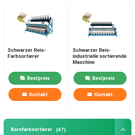
Fabrik-Ausflug
Qualitätskontrolle
Schwarzer Reis-
Schwarzer Reis-
Treten Sie mit uns in Verbindung
Farbsortierer
industrielle sortierende
Maschine
Nachrichten
Bestpreis
Bestpreis
Fordern Sie ein Zitat
Kontakt
Kontakt
Reisfarbsortierer
Kornfarbsortierer
(47)
Kornfarbsortierer