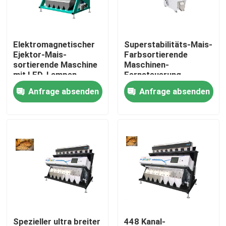
Produkte
Elektromagnetischer
Superstabilitäts-Mais-
Ejektor-Mais-
Farbsortierende
Reisfarbsortierer
sortierende Maschine
Maschinen-
mit LED-Lampen-
Fernsteuerung
hoher Geschwindigkeit
Anfrage absenden
Anfrage absenden
Kornfarbsortierer
Weizen-Farbsortierer
Acajoubaumfarbsortierer
Erdnussfarbsortierer
Kaffeebohnen färben Sortierer
Spezieller ultra breiter
448 Kanal-