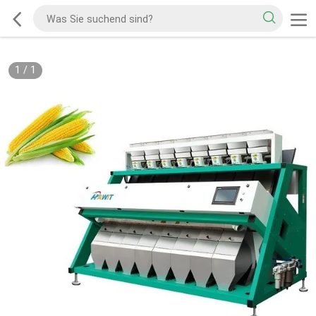
1
/
1