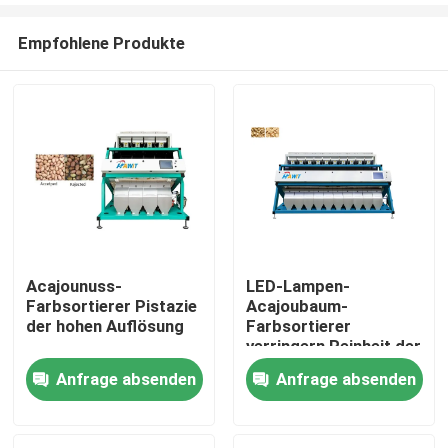
Empfohlene Produkte
Acajounuss-
LED-Lampen-
Farbsortierer Pistazie
Acajoubaum-
Nach Hause
der hohen Auflösung
Farbsortierer
verringern Reinheit der
Bruch-Raten-99,9%
Anfrage absenden
Anfrage absenden
Über uns
Kontakte