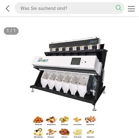
1
/
1