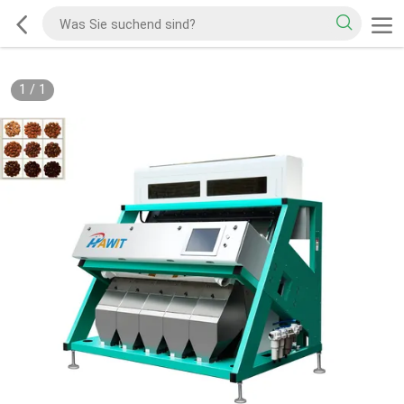
1
/
1