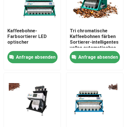
Fabrik-Ausflug
Kaffeebohne-
Tri chromatische
Qualitätskontrolle
Farbsortierer LED
Kaffeebohnen färben
optischer
Sortierer-intelligentes
volles automatisches
Treten Sie mit uns in Verbindung
Anfrage absenden
Anfrage absenden
Nachrichten
Fordern Sie ein Zitat
Reisfarbsortierer
Kornfarbsortierer