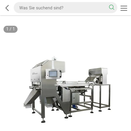
1
/
1