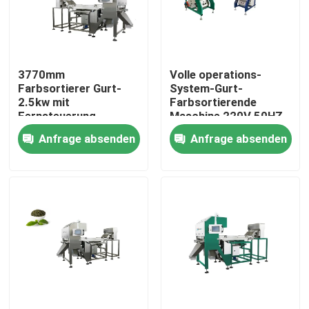
Fabrik-Ausflug
3770mm
Volle operations-
Qualitätskontrolle
Farbsortierer Gurt-
System-Gurt-
2.5kw mit
Farbsortierende
Fernsteuerung
Maschine 220V 50HZ
Treten Sie mit uns in Verbindung
LED eine Schlüssel
Anfrage absenden
Anfrage absenden
Nachrichten
Fordern Sie ein Zitat
Reisfarbsortierer
Kornfarbsortierer