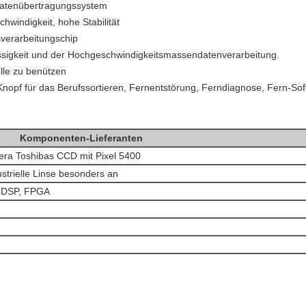
 Datenübertragungssystem
windigkeit, hohe Stabilität
sverarbeitungschip
lässigkeit und der Hochgeschwindigkeitsmassendatenverarbeitung.
lle zu benützen
n Knopf für das Berufssortieren, Fernentstörung, Ferndiagnose, Fern-S
Komponenten-Lieferanten
ra Toshibas CCD mit Pixel 5400
ustrielle Linse besonders an
e DSP, FPGA