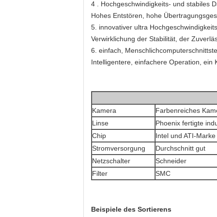
4 . Hochgeschwindigkeits- und stabiles
Hohes Entstören, hohe Übertragungsgesch
5. innovativer ultra Hochgeschwindigkeit
Verwirklichung der Stabilität, der Zuver
6. einfach, Menschlichcomputerschnittste
Intelligentere, einfachere Operation, ei
Kamera
Farbenreiches Kame
Linse
Phoenix fertigte ind
Chip
Intel und ATI-Mark
Stromversorgung
Durchschnitt gut
Netzschalter
Schneider
Filter
SMC
Beispiele des Sortierens