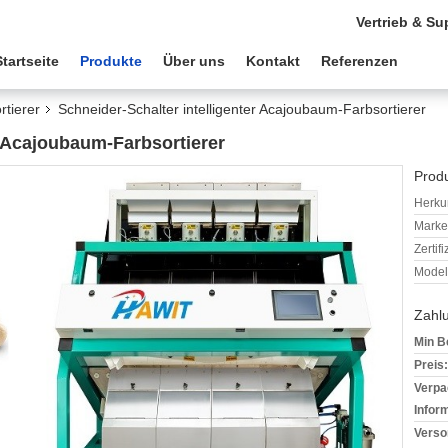
Vertrieb & Su
Startseite
Produkte
Über uns
Kontakt
Referenzen
tierer
Schneider-Schalter intelligenter Acajoubaum-Farbsortierer
r Acajoubaum-Farbsortierer
Produ
Herkun
Mark
Zertif
Model
Zahl
Min B
Preis:
Verpa
Infor
Verso