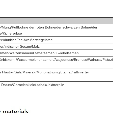
/Mung/Puffbohne der roten Bohne/der schwarzen Bohne/der
e/Kichererbse
ee/dunkler Tee-/weißerteegelbtee
er/indischer Sesam/Malz
amen/Weizensamen/Pfeffersamen/Zwiebelsamen
biskern-/Wassermelonensamen/Acajounuss/Erdnuss/Walnuss/Pistazi
 Plastik-/Salz/Mineral-/Mononatriumglutamat/raffinierter
s Datum/Garnelenkleie/-tabak/-blätterpilz