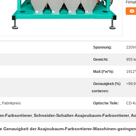
Fähigk
Spannung:
220V
Gewicht:
955 k
Maß (l*w*h):
1912
Genauigkeit (%)
>99,9
sortieren:
, Fabrikpreis
Optische Teile:
CD-K
um-Farbsortierer
Schneider-Schalter-Acajoubaum-Farbsortierer
Ac
,
,
e Genauigkeit der Acajoubaum-Farbsortierer-Maschinen-geringen