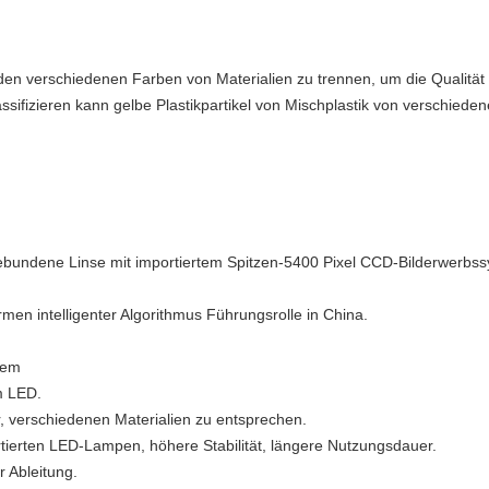
d den verschiedenen Farben von Materialien zu trennen, um die Qualitä
sifizieren kann gelbe Plastikpartikel von Mischplastik von verschieden
bundene Linse mit importiertem Spitzen-5400 Pixel CCD-Bilderwerbssy
en intelligenter Algorithmus Führungsrolle in China.
tem
m LED.
r, verschiedenen Materialien zu entsprechen.
ierten LED-Lampen, höhere Stabilität, längere Nutzungsdauer.
 Ableitung.