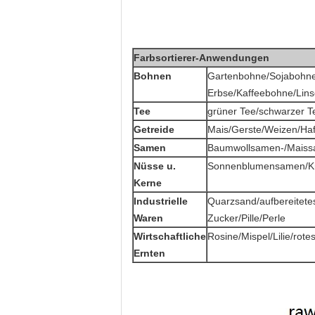
Farbsortierer-Anwendungen
Bohnen
Gartenbohne/Sojabohne
Erbse/Kaffeebohne/Lins
Tee
grüner Tee/schwarzer T
Getreide
Mais/Gerste/Weizen/Haf
Samen
Baumwollsamen-/Maiss
Nüsse u.
Sonnenblumensamen/Kür
Kerne
Industrielle
Quarzsand/aufbereitetes
Waren
Zucker/Pille/Perle
Wirtschaftliche
Rosine/Mispel/Lilie/rote
Ernten