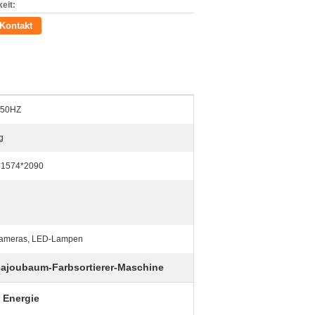
eit:
Kontakt
/50HZ
g
*1574*2090
ameras, LED-Lampen
ajoubaum-Farbsortierer-Maschine
 Energie