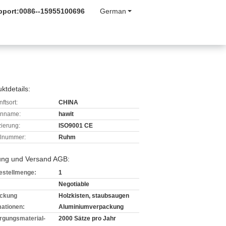
pport:
0086--15955100696
German
ktdetails:
ftsort:
CHINA
enname:
hawit
izierung:
ISO9001 CE
lnummer:
Ruhm
ung und Versand AGB:
estellmenge:
1
Negotiable
ckung
Holzkisten, staubsaugen
mationen:
Aluminiumverpackung
rgungsmaterial-
2000 Sätze pro Jahr