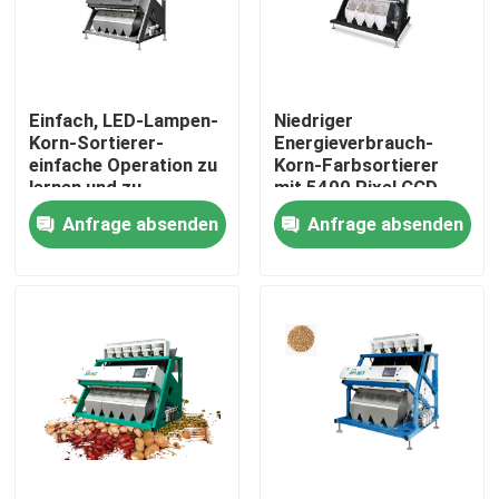
Produkte
Einfach, LED-Lampen-
Niedriger
Reisfarbsortierer
Korn-Sortierer-
Energieverbrauch-
einfache Operation zu
Korn-Farbsortierer
lernen und zu
mit 5400 Pixel CCD
Kornfarbsortierer
verwenden
Anfrage absenden
Anfrage absenden
Weizen-Farbsortierer
Acajoubaumfarbsortierer
Erdnussfarbsortierer
Kaffeebohnen färben Sortierer