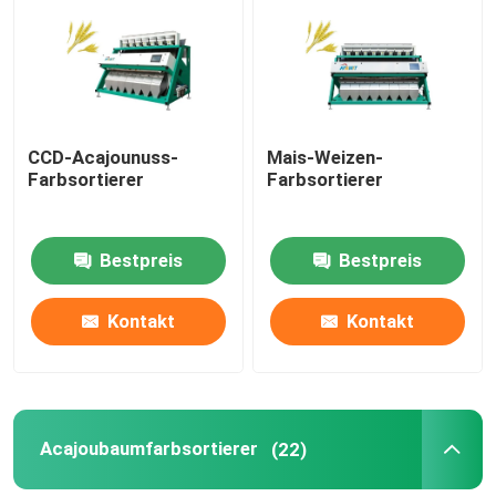
Fabrik-Ausflug
Qualitätskontrolle
CCD-Acajounuss-
Mais-Weizen-
Farbsortierer
Farbsortierer
Treten Sie mit uns in Verbindung
Bestpreis
Bestpreis
Nachrichten
Kontakt
Kontakt
Fordern Sie ein Zitat
Reisfarbsortierer
Acajoubaumfarbsortierer
(22)
Kornfarbsortierer