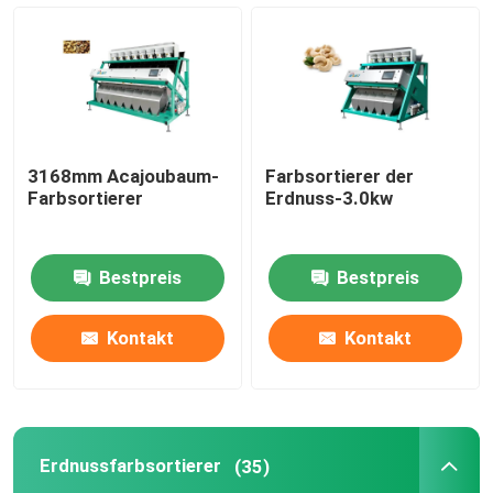
Weizen-Farbsortierer
Acajoubaumfarbsortierer
3168mm Acajoubaum-
Farbsortierer der
Erdnussfarbsortierer
Farbsortierer
Erdnuss-3.0kw
Kaffeebohnen färben Sortierer
Bestpreis
Bestpreis
Gewürz-Farbsortierer
Kontakt
Kontakt
Sortierer des indischen Sesams Farb
Erdnussfarbsortierer
(35)
Nuts Farbsortierer