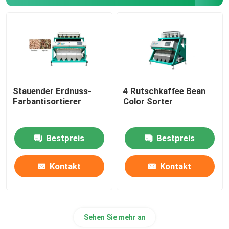
Plastikfarbsortierer
Teefarbsortierer
Gurt-Farbsortierer
Stauender Erdnuss-
4 Rutschkaffee Bean
Farbantisortierer
Color Sorter
Sortierende Infrarotmaschine
Bestpreis
Bestpreis
Materielle sortierende Maschine
Kontakt
Kontakt
Mais-Farbsortierer
Sehen Sie mehr an