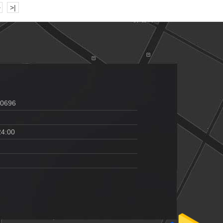
>
>|
00696
24:00