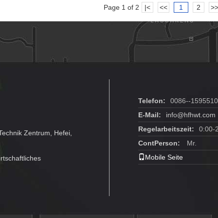
Page 1 of 2
|<
<<
1
2
>
Telefon:
0086--159551
E-Mail:
info@hfhwt.com
Regelarbeitszeit:
0:00-
echnik Zentrum, Hefei,
ContPerson:
Mr.
Mobile Seite
rtschaftliches