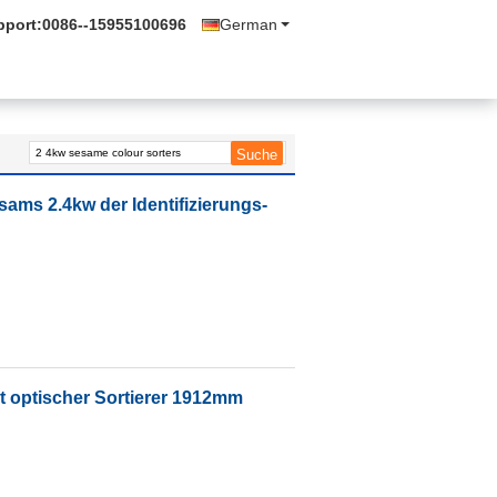
pport:
0086--15955100696
German
esams 2.4kw der Identifizierungs-
t optischer Sortierer 1912mm