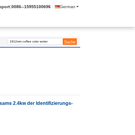
pport:
0086--15955100696
German
esams 2.4kw der Identifizierungs-