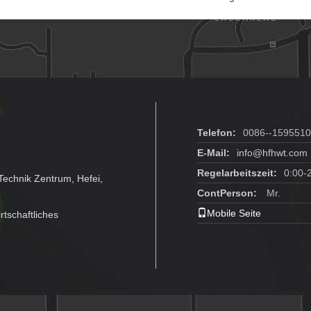
Telefon:
0086--159551
E-Mail:
info@hfhwt.com
Regelarbeitszeit:
0:00-
echnik Zentrum, Hefei,
ContPerson:
Mr.
Mobile Seite
rtschaftliches