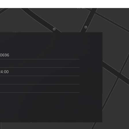
00696
24:00