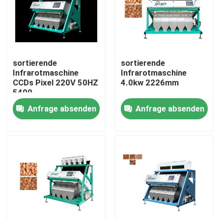
Fabrik-Ausflug
Qualitätskontrolle
sortierende
sortierende
Infrarotmaschine
Infrarotmaschine
CCDs Pixel 220V 50HZ
4.0kw 2226mm
Treten Sie mit uns in Verbindung
5400
Anfrage absenden
Anfrage absenden
Nachrichten
Fordern Sie ein Zitat
Reisfarbsortierer
Kornfarbsortierer