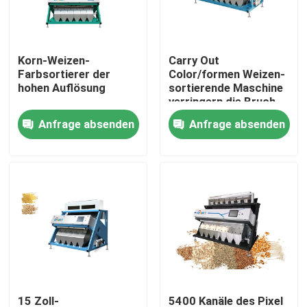
Fabrik-Ausflug
Korn-Weizen-
Carry Out
Farbsortierer der
Color/formen Weizen-
Qualitätskontrolle
hohen Auflösung
sortierende Maschine
verringern die Bruch-
Rate
Anfrage absenden
Anfrage absenden
Treten Sie mit uns in Verbindung
Nachrichten
Fordern Sie ein Zitat
Reisfarbsortierer
Kornfarbsortierer
15 Zoll-
5400 Kanäle des Pixel