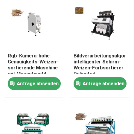
Rgb-Kamera-hohe
Bildverarbeitungsalgorit
Genauigkeits-Weizen-
intelligenter Schirm-
sortierende Maschine
Weizen-Farbsortierer
mit Magnetventil
Delicated
Anfrage absenden
Anfrage absenden
Haus
Produkte
Über uns