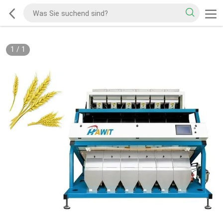
1
/
1