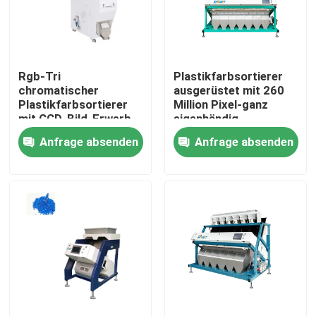
Fabrik-Ausflug
Rgb-Tri
Plastikfarbsortierer
Qualitätskontrolle
chromatischer
ausgerüstet mit 260
Plastikfarbsortierer
Million Pixel-ganz
mit CCD-Bild-Erwerb
eigenhändig
Treten Sie mit uns in Verbindung
geschrieber greller
Anfrage absenden
Anfrage absenden
Kamera
Nachrichten
Fordern Sie ein Zitat
Reisfarbsortierer
Kornfarbsortierer