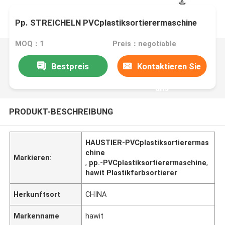
Pp. STREICHELN PVCplastiksortierermaschine
MOQ：1
Preis：negotiable
Bestpreis
Kontaktieren Sie
uns
PRODUKT-BESCHREIBUNG
HAUSTIER-PVCplastiksortierermas
chine
Markieren:
,
pp.-PVCplastiksortierermaschine
,
hawit Plastikfarbsortierer
Herkunftsort
CHINA
Markenname
hawit