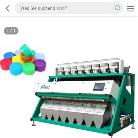
1
/
1