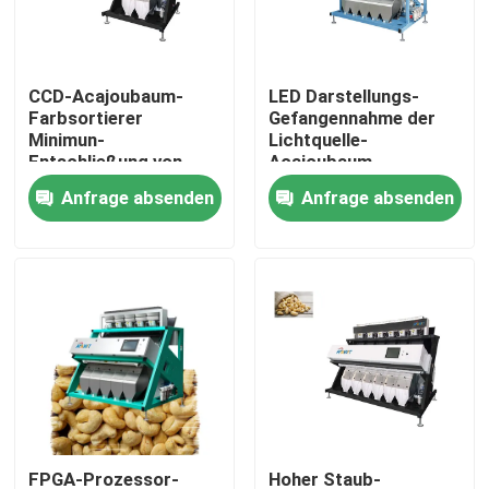
Fabrik-Ausflug
CCD-Acajoubaum-
LED Darstellungs-
Farbsortierer
Gefangennahme der
Qualitätskontrolle
Minimun-
Lichtquelle-
Entschließung von
Acajoubaum-
0.015mm
sortierenden
Anfrage absenden
Anfrage absenden
Treten Sie mit uns in Verbindung
Maschinen-HD
Nachrichten
Fordern Sie ein Zitat
Reisfarbsortierer
Kornfarbsortierer
FPGA-Prozessor-
Hoher Staub-