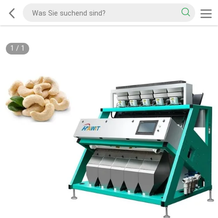
1
/
1