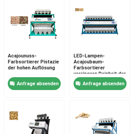
Acajounuss-
LED-Lampen-
Farbsortierer Pistazie
Acajoubaum-
der hohen Auflösung
Farbsortierer
verringern Reinheit der
Bruch-Raten-99,9%
Anfrage absenden
Anfrage absenden
Haus
Produkte
Über uns